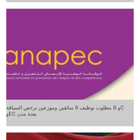
مطلوب توظيف 9 سائقين وموزعين برخص السياقة B وC
وEC بعدة مدن