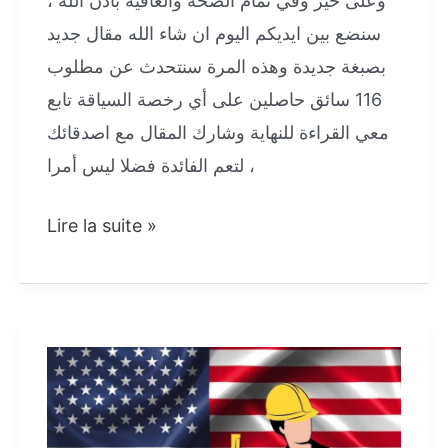
وعلى خير وفي تمام الصحة والعافية باذن الله ،
سنضع بين ايديكم اليوم ان شاء الله مقال جديد
بصبغة جديدة وهذه المرة سنتحدث عن مطلوب
116 سائق حاصلين على أي رخصة السياقة تابع
معي القراءة للنهاية وشارك المقال مع اصدقائك
لتعم الفائدة فضلا ليس أمرا ،
مطلوب
Lire la suite »
116
سائق
حاصلين
على
أي
رخصة