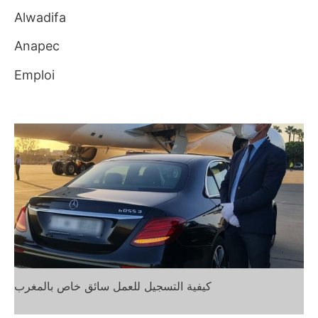
r
Alwadifa
c
Anapec
h
Emploi
e
r
:
كيفية التسجيل للعمل سائق خاص بالمغرب