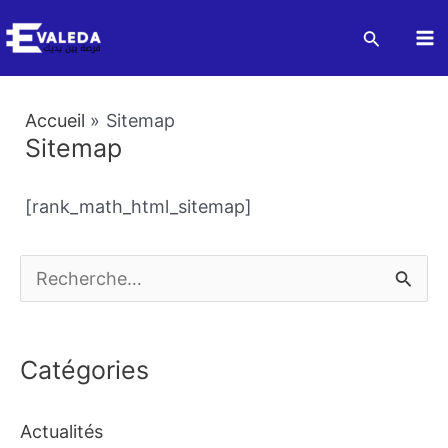
Aller
Recherch
au
Ma
contenu
M
Accueil
Sitemap
Sitemap
[rank_math_html_sitemap]
R
e
c
Catégories
h
e
Actualités