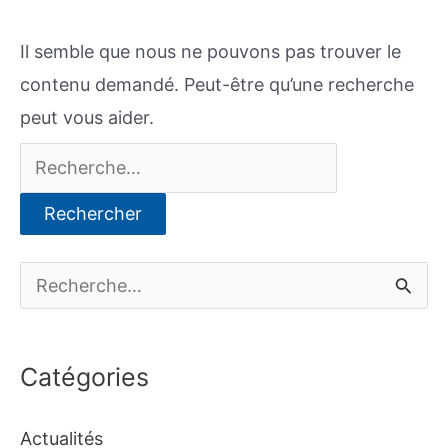
Il semble que nous ne pouvons pas trouver le
contenu demandé. Peut-être qu’une recherche
peut vous aider.
Rechercher :
R
e
c
Catégories
h
e
Actualités