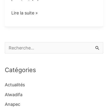
التسجيل
Lire la suite »
في
العمل
الموسمي
في
R
ايطاليا
e
لسنة
c
2025
Catégories
h
e
Actualités
r
Alwadifa
c
Anapec
h