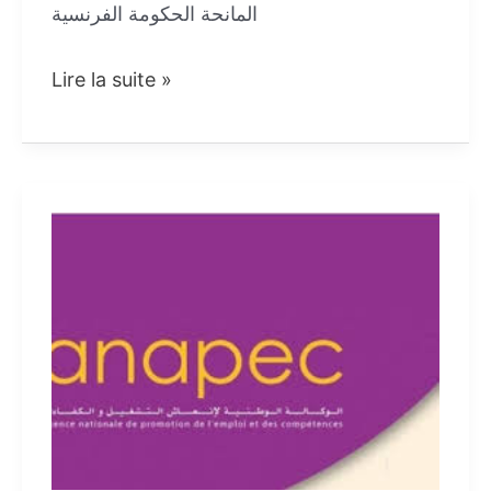
المانحة الحكومة الفرنسية
فرنسا
Lire la suite »
تصدر
فيزا
جديدة
تمكنك
من
الإقامة
لمدة
سنة