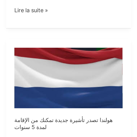
مطلوب
Lire la suite »
توظيف
9
سائقين
وموزعين
برخص
السياقة
B
وC
وEC
بعدة
هولندا تصدر تأشيرة جديدة تمكنك من الإقامة
مدن
لمدة 5 سنوات