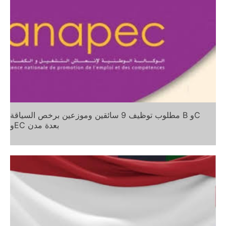
مطلوب توظيف 9 سائقين وموزعين برخص السياقة B وC
وEC بعدة مدن