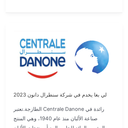
تشغيل
سائق
سيارة
إسعاف
برخصة
سياقة
صنف “B”
لي بغا يخدم في شركة سنطرال دانون 2023
الطازجة.تعتبر Centrale Danone رائدة في
صناعة الألبان منذ عام 1940، وهي المنتج
المغربي الرائد للحليب المعبأ ومنتجات الألبان