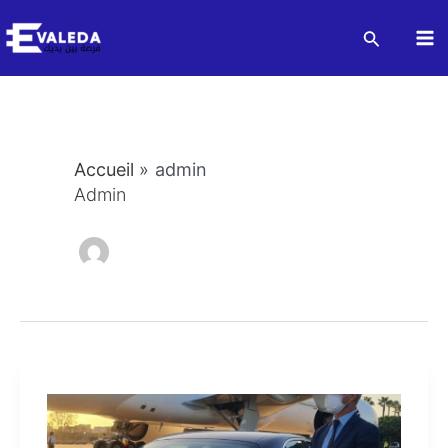
Aller
Recherch
au
Ma
contenu
M
Accueil
admin
Admin